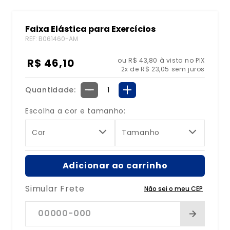
8
º
tipoia
Faixa Elástica para Exercícios
9
º
bolsa água quente
REF
:
B061460-AM
10
º
órtese
R$
46
,
10
ou R$ 43,80 à vista no PIX
2
x de
R$
23
,
05
sem juros
Quantidade
－
＋
Escolha a cor e tamanho:
Cor
Tamanho
Adicionar ao carrinho
Simular Frete
Não sei o meu CEP