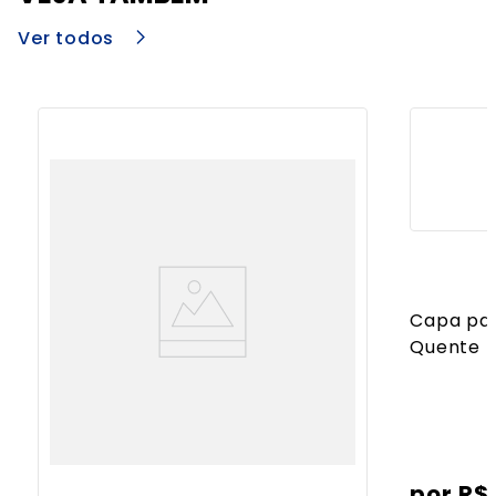
Ver todos
Capa par
Quente
R$