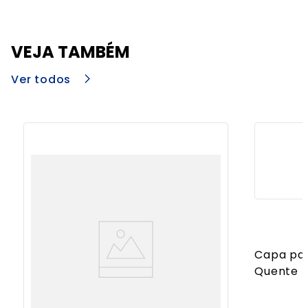
VEJA TAMBÉM
Ver todos
Capa par
Quente