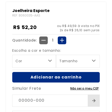
8
º
bolsa água quente
Joelheira Esporte
REF
:
B060035-AAS
9
º
bolsa térmica
10
º
bolsa
R$
52
,
20
ou R$ 49,59 à vista no PIX
2
x de
R$
26
,
10
sem juros
Quantidade
－
＋
Escolha a cor e tamanho:
Cor
Tamanho
Adicionar ao carrinho
Simular Frete
Não sei o meu CEP