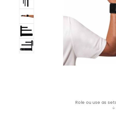
9
º
bolsa
10
º
tipoia