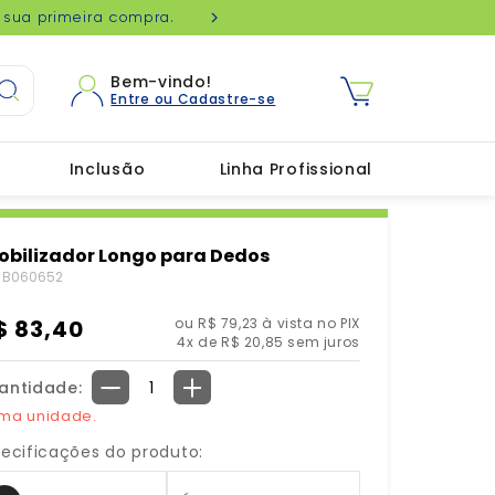
sua primeira compra.
Ganhe Frete Grátis na
Bem-vindo!
Inclusão
Linha Profissional
obilizador Longo para Dedos
:
B060652
$
83
,
40
ou R$ 79,23 à vista no PIX
4
x de
R$
20
,
85
sem juros
antidade
－
＋
ima unidade.
ecificações do produto: