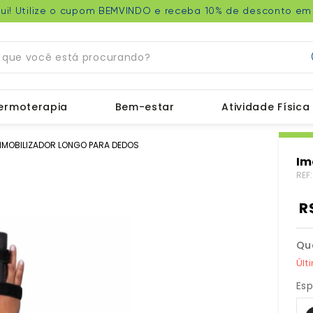
ui! Utilize o cupom BEMVINDO e receba 10% de desconto em 
ue você está procurando?
ermoterapia
Bem-estar
Atividade Física
IMOBILIZADOR LONGO PARA DEDOS
Im
REF
R
Qu
Últ
Esp