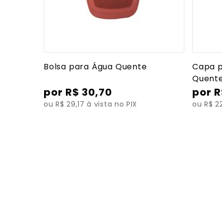
Ver mais detalhes
Bolsa para Água Quente
Capa p
Quent
R$
30
,
70
R
ou R$ 29,17 à vista no PIX
ou R$ 22
Blog Mercur
Navegue por conteúdos sobre Saúde, Tecnologia 