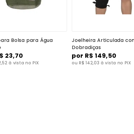
Ver mais detalhes
Ver mais detalh
ara Bolsa para Água
Joelheira Articulada c
e
Dobradiças
$
23
,
70
R$
149
,
50
,52 à vista no PIX
ou R$ 142,03 à vista no PIX
Assistiva e muito mais!