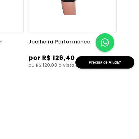
es
Ver mais detalhes
om
Joelheira Performance
R$
126
,
40
ou R$ 120,08 à vista no PIX
Ver todos