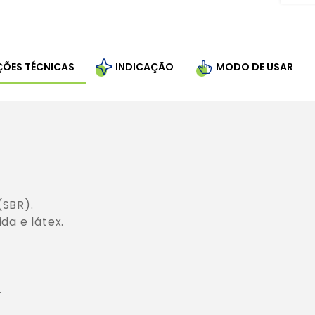
ÇÕES TÉCNICAS
INDICAÇÃO
MODO DE USAR
SBR).

a e látex.


