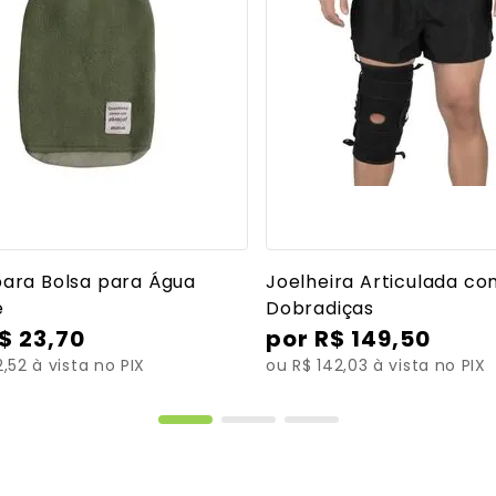
Ver mais detalhes
Ver mais detalh
ara Bolsa para Água
Joelheira Articulada c
e
Dobradiças
$
23
,
70
R$
149
,
50
,52 à vista no PIX
ou R$ 142,03 à vista no PIX