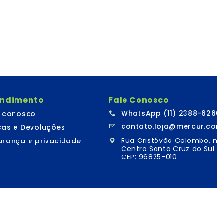
endimento
Fale Conosco
WhatsApp (11) 2388-626
e conosco
contato.loja@mercur.co
cas e Devoluções
Rua Cristóvão Colombo, n
urança e privacidade
Centro Santa Cruz do Sul 
CEP: 96825-010