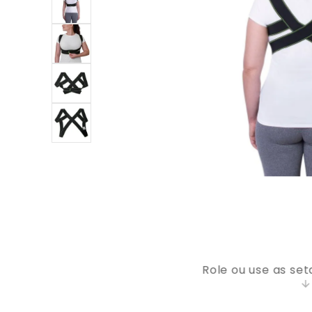
9
º
bolsa térmica
10
º
bolsa