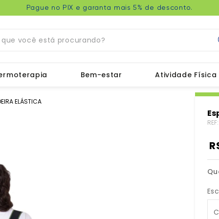
Pague no PIX e garanta mais 5% de desconto.
ue você está procurando?
ermoterapia
Bem-estar
Atividade Física
EIRA ELÁSTICA
Es
REF
R
Qu
Es
C