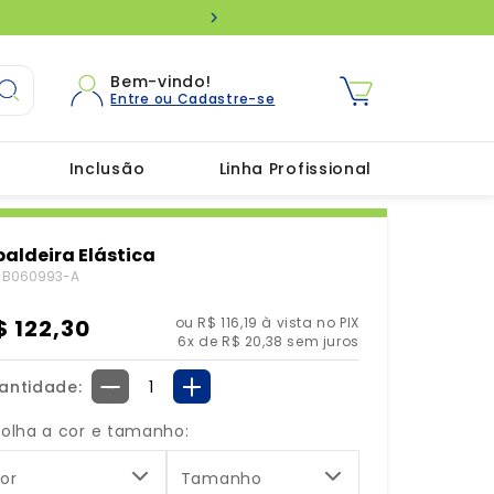
Que bom ter você aqui! Utilize 
Bem-vindo!
Inclusão
Linha Profissional
paldeira Elástica
:
B060993-A
$
122
,
30
ou R$ 116,19 à vista no PIX
6
x de
R$
20
,
38
sem juros
antidade
－
＋
colha a cor e tamanho:
or
Tamanho