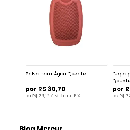
Ver mais detalhes
Bolsa para Água Quente
Capa p
Quent
R$
30
,
70
R
ou R$ 29,17 à vista no PIX
ou R$ 22
Blog Mercur