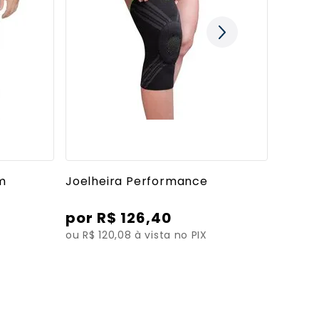
es
Ver mais detalhes
om
Joelheira Performance
R$
126
,
40
ou R$ 120,08 à vista no PIX