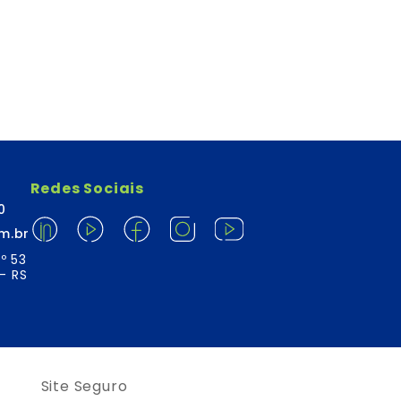
Redes Sociais
0
m.br
º 53
- RS
Site Seguro