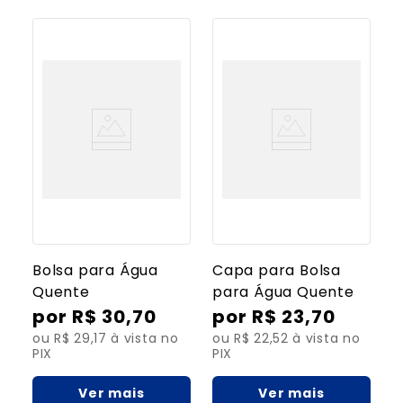
8
º
tipoia
9
º
bolsa água quente
10
º
órtese
Bolsa para Água
Capa para Bolsa
Quente
para Água Quente
R$
30
,
70
R$
23
,
70
ou R$ 29,17 à vista no
ou R$ 22,52 à vista no
PIX
PIX
Ver mais
Ver mais