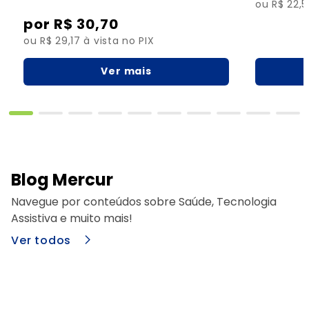
ou R$ 22,5
R$
30
,
70
ou R$ 29,17 à vista no PIX
Ver mais
Blog Mercur
Navegue por conteúdos sobre Saúde, Tecnologia
Assistiva e muito mais!
Ver todos