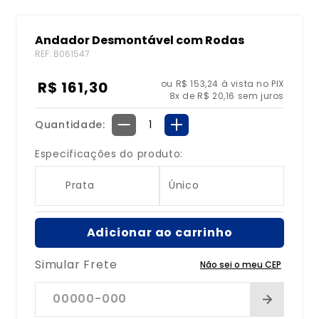
8
º
bolsa água quente
Andador Desmontável com Rodas
9
º
bolsa
REF
:
B061547
10
º
bolsa térmica
R$
161
,
30
ou R$ 153,24 à vista no PIX
8
x de
R$
20
,
16
sem juros
Quantidade
－
＋
Especificações do produto:
Prata
Único
Adicionar ao carrinho
Simular Frete
Não sei o meu CEP