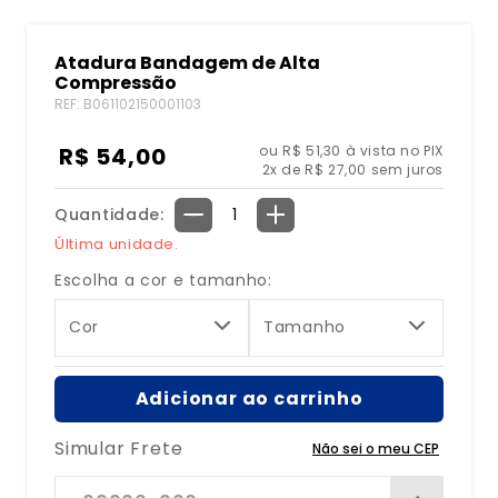
8
º
bolsa água quente
Atadura Bandagem de Alta
9
º
bolsa
Compressão
REF
:
B061102150001103
10
º
bolsa térmica
R$
54
,
00
ou R$ 51,30 à vista no PIX
2
x de
R$
27
,
00
sem juros
Quantidade
－
＋
Última unidade.
Escolha a cor e tamanho:
Cor
Tamanho
Adicionar ao carrinho
Simular Frete
Não sei o meu CEP