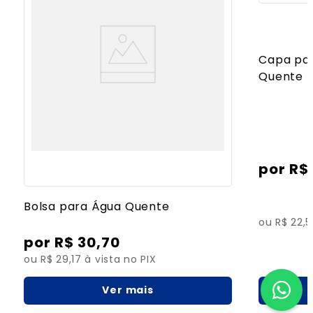
Capa par
Quente
R$
Bolsa para Água Quente
ou R$ 22,5
R$
30
,
70
ou R$ 29,17 à vista no PIX
Ver mais