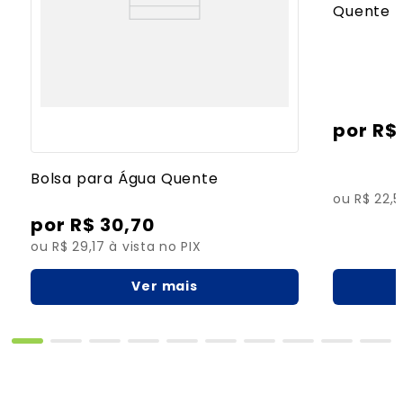
Quente
R$
Bolsa para Água Quente
ou R$ 22,5
R$
30
,
70
ou R$ 29,17 à vista no PIX
Ver mais