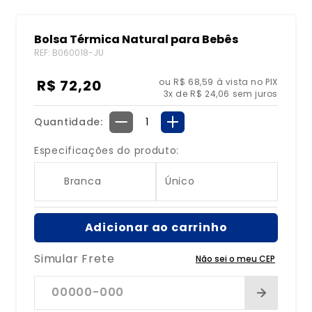
8
º
bolsa água quente
Bolsa Térmica Natural para Bebês
9
º
bolsa
REF
:
B060018-JU
10
º
bolsa térmica
R$
72
,
20
ou R$ 68,59 à vista no PIX
3
x de
R$
24
,
06
sem juros
Quantidade
－
＋
Especificações do produto:
Branca
Único
Adicionar ao carrinho
Simular Frete
Não sei o meu CEP