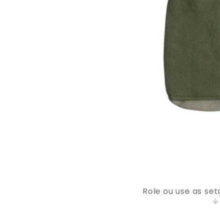
9
º
bolsa
10
º
bolsa térmica