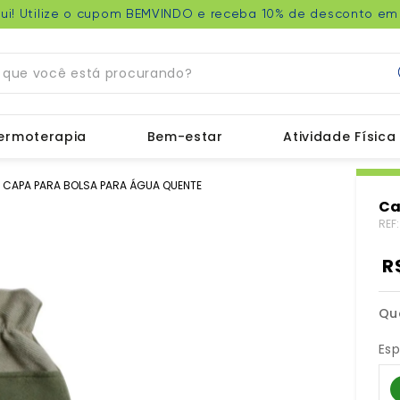
e Grátis nas compras acima de R$349 no Sul, Sudeste e Ce
ue você está procurando?
ermoterapia
Bem-estar
Atividade Física
CAPA PARA BOLSA PARA ÁGUA QUENTE
Ca
REF
R
Qu
Esp