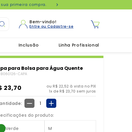
ntro-Oeste.
Pagu
Bem-vindo!
Inclusão
Linha Profissional
pa para Bolsa para Água Quente
:
B060126-CAPA
$
23
,
70
ou R$ 22,52 à vista no PIX
1
x de
R$
23
,
70
sem juros
antidade
－
＋
ecificações do produto:
Verde
M