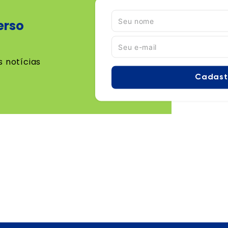
erso
s notícias
Cadast