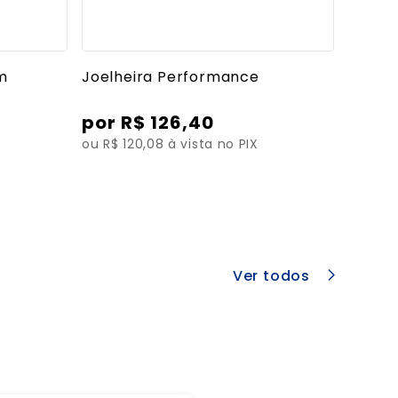
es
Ver mais detalhes
om
Joelheira Performance
R$
126
,
40
ou R$ 120,08 à vista no PIX
Ver todos