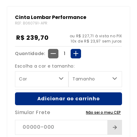
8
º
bolsa água quente
Cinta Lombar Performance
9
º
bolsa
REF
:
B060791-APR
10
º
tipoia
R$
239
,
70
ou R$ 227,71 à vista no PIX
10
x de
R$
23
,
97
sem juros
Quantidade
－
＋
Escolha a cor e tamanho:
Cor
Tamanho
Adicionar ao carrinho
Simular Frete
Não sei o meu CEP