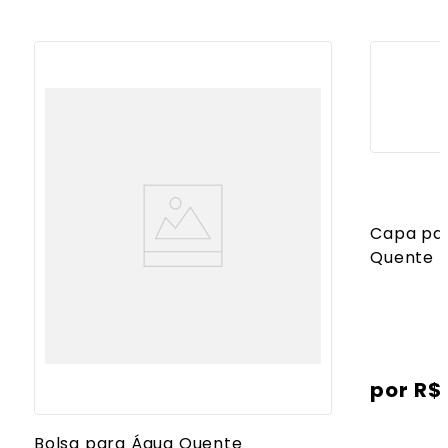
Capa par
Quente
R$
Bolsa para Água Quente