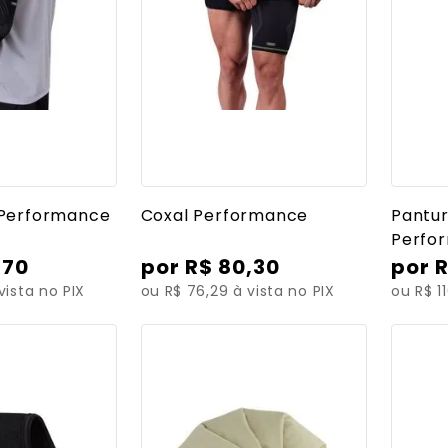
 detalhes
Ver mais detalhes
Ve
 Performance
Coxal Performance
Pantur
Perfo
,
70
R$
80
,
30
vista no PIX
ou R$ 76,29 à vista no PIX
ou R$ 1