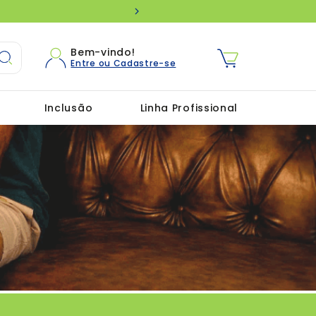
Que bom ter você aqui! Utilize 
Bem-vindo!
Inclusão
Linha Profissional