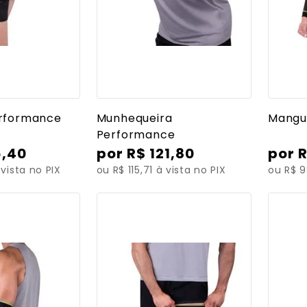
 detalhes
Ver mais detalhes
Ve
erformance
Munhequeira
Mangu
Performance
6
,
40
R$
121
,
80
 vista no PIX
ou R$ 115,71 à vista no PIX
ou R$ 9