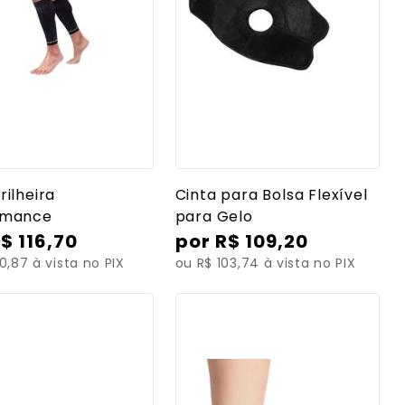
r mais detalhes
Ver mais detalhes
rilheira
Cinta para Bolsa Flexível
rmance
para Gelo
R$
116
,
70
R$
109
,
20
10,87 à vista no PIX
ou R$ 103,74 à vista no PIX