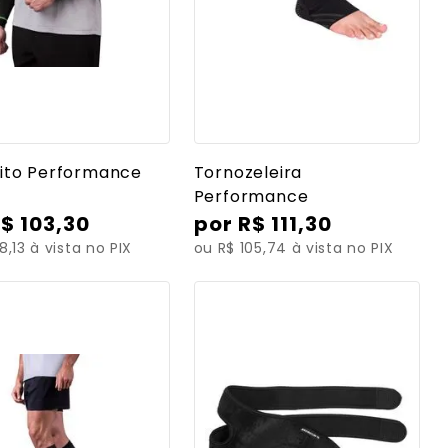
r mais detalhes
Ver mais detalhes
ito Performance
Tornozeleira
Performance
R$
103
,
30
R$
111
,
30
8,13 à vista no PIX
ou R$ 105,74 à vista no PIX