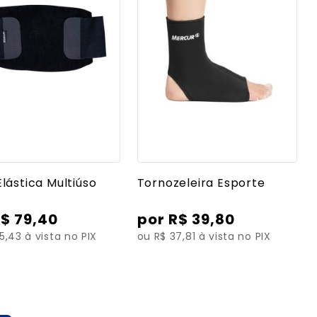
r mais detalhes
Ver mais detalhes
Elástica Multiúso
Tornozeleira Esporte
R$
79
,
40
R$
39
,
80
5,43 à vista no PIX
ou R$ 37,81 à vista no PIX