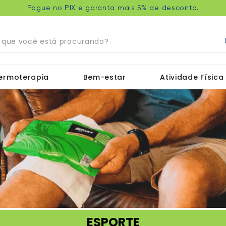
Pague no PIX e garanta mais 5% de desconto.
ue você está procurando?
ermoterapia
Bem-estar
Atividade Física
ESPORTE