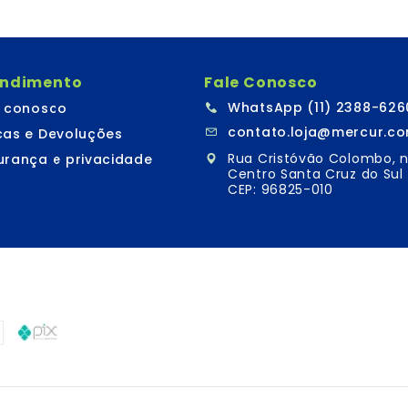
endimento
Fale Conosco
WhatsApp (11) 2388-626
e conosco
contato.loja@mercur.co
cas e Devoluções
Rua Cristóvão Colombo, n
urança e privacidade
Centro Santa Cruz do Sul 
CEP: 96825-010