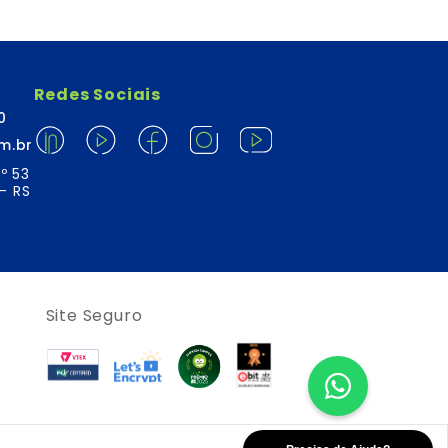
Redes Sociais
0
m.br
º 53
- RS
Site Seguro