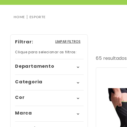
9
º
bolsa
10
º
bolsa térmica
HOME
ESPORTE
Filtrar
LIMPAR FILTROS
65
Departamento
atividade física
Categoria
reabilitação
joelheira
Cor
termoterapia
tornozeleira
Preto
Marca
Única
munhequeira
Verde
mercur