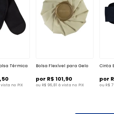
 detalhes
Ver mais detalhes
Ve
olsa Térmica
Bolsa Flexível para Gelo
Cinta 
,
50
R$
101
,
90
 vista no PIX
ou R$ 96,81 à vista no PIX
ou R$ 7