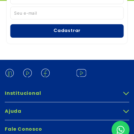
Cadastrar
Institucional
+
Ajuda
+
Fale Conosco
+