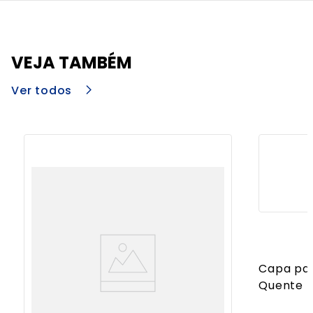
VEJA TAMBÉM
Ver todos
Capa par
Quente