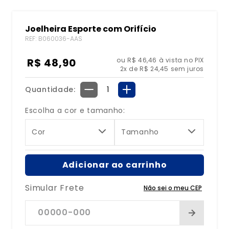
8
º
bolsa água quente
Joelheira Esporte com Orifício
9
º
bolsa
REF
:
B060036-AAS
10
º
tipoia
R$
48
,
90
ou R$ 46,46 à vista no PIX
2
x de
R$
24
,
45
sem juros
Quantidade
－
＋
Escolha a cor e tamanho:
Cor
Tamanho
Adicionar ao carrinho
Simular Frete
Não sei o meu CEP