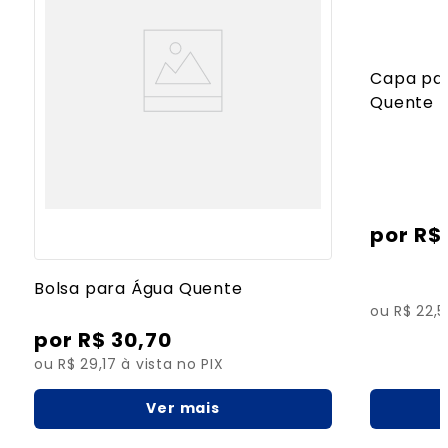
Capa par
Quente
R$
Bolsa para Água Quente
ou R$ 22,5
R$
30
,
70
ou R$ 29,17 à vista no PIX
Ver mais