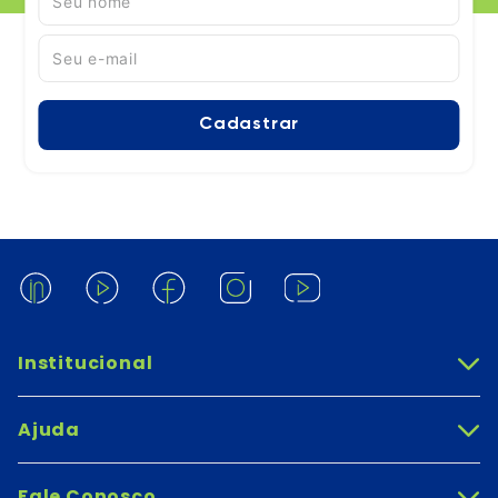
Cadastrar
Institucional
+
Ajuda
+
Fale Conosco
+