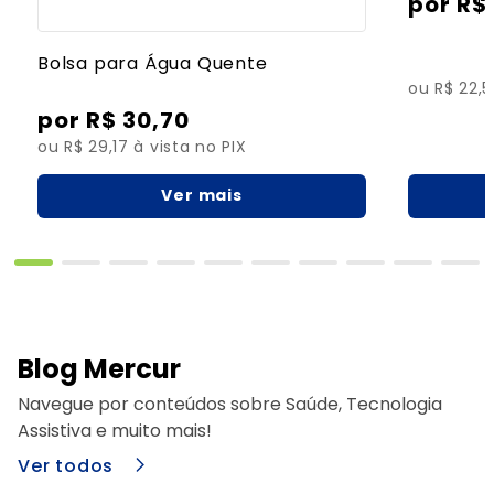
R$
Bolsa para Água Quente
ou R$ 22,5
R$
30
,
70
ou R$ 29,17 à vista no PIX
Ver mais
Blog Mercur
Navegue por conteúdos sobre Saúde, Tecnologia
Assistiva e muito mais!
Ver todos