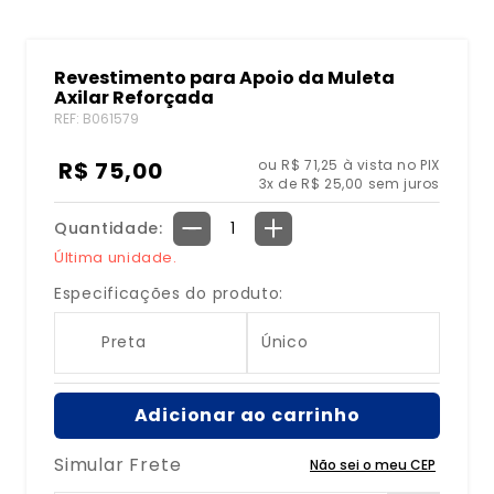
8
º
bolsa água quente
Revestimento para Apoio da Muleta
9
º
bolsa
Axilar Reforçada
10
º
órtese
REF
:
B061579
R$
75
,
00
ou R$ 71,25 à vista no PIX
3
x de
R$
25
,
00
sem juros
Quantidade
－
＋
Última unidade.
Especificações do produto:
Preta
Único
Adicionar ao carrinho
Simular Frete
Não sei o meu CEP