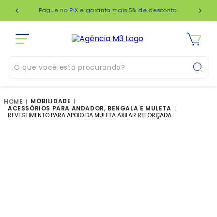
349 no
Que b
Pague no PIX e garanta mais 5% de desconto.
rece
O que você está procurando?
TERMOS MAIS BUSCADOS
MOBILIDADE
ACESSÓRIOS PARA ANDADOR, BENGALA E MULETA
1
º
joelheira
REVESTIMENTO PARA APOIO DA MULETA AXILAR REFORÇADA
2
º
bengala
3
º
tornozeleira
4
º
andador
5
º
muleta
6
º
munhequeira
7
º
cinta