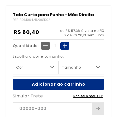
8
º
tipoia
Tala Curta para Punho - Mão Direita
9
º
bolsa água quente
REF
:
B061004252001D02
10
º
órtese
R$
60
,
40
ou R$ 57,38 à vista no PIX
3
x de
R$
20
,
13
sem juros
Quantidade
－
＋
Escolha a cor e tamanho:
Cor
Tamanho
Adicionar ao carrinho
Simular Frete
Não sei o meu CEP