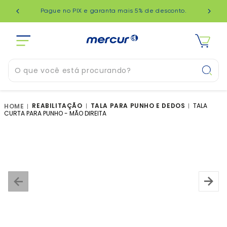
349 no
Que b
Pague no PIX e garanta mais 5% de desconto.
rece
O que você está procurando?
TERMOS MAIS BUSCADOS
REABILITAÇÃO
TALA PARA PUNHO E DEDOS
TALA
CURTA PARA PUNHO - MÃO DIREITA
1
º
joelheira
2
º
bengala
3
º
tornozeleira
4
º
andador
5
º
muleta
6
º
cinta
7
º
munhequeira