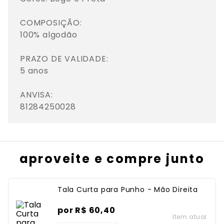
COMPOSIÇÃO: 

100% algodão

PRAZO DE VALIDADE: 

5 anos

ANVISA: 

81284250028
aproveite e compre junto
Tala Curta para Punho - Mão Direita
por
R$
60
,
40
Item atual