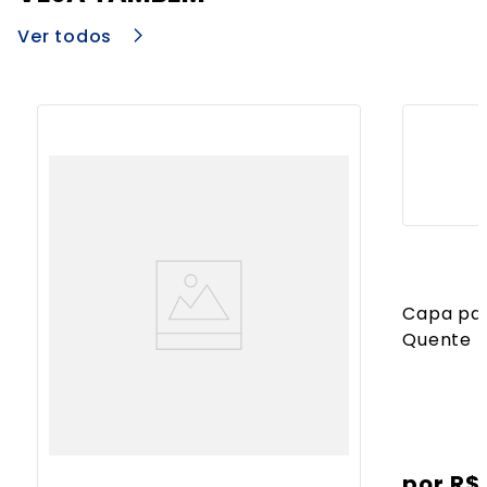
Ver todos
Capa par
Quente
R$