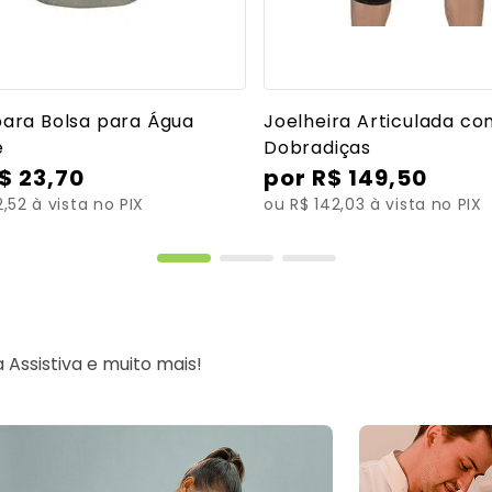
Ver mais detalhes
Ver mais detalh
ara Bolsa para Água
Joelheira Articulada c
e
Dobradiças
$
23
,
70
R$
149
,
50
,52 à vista no PIX
ou R$ 142,03 à vista no PIX
Assistiva e muito mais!