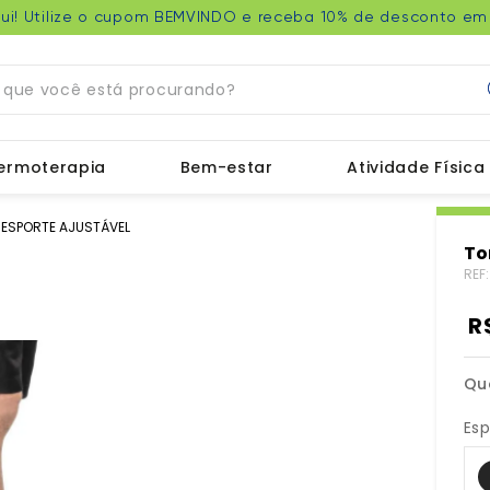
ui! Utilize o cupom BEMVINDO e receba 10% de desconto em 
ue você está procurando?
ermoterapia
Bem-estar
Atividade Física
 ESPORTE AJUSTÁVEL
To
REF
R
Qu
Esp