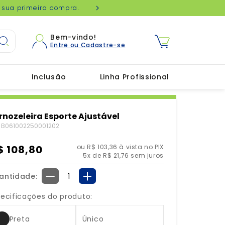
sua primeira compra.
Ganhe Frete Grátis na
Bem-vindo!
Inclusão
Linha Profissional
rnozeleira Esporte Ajustável
:
B061002250001202
$
108
,
80
ou R$ 103,36 à vista no PIX
5
x de
R$
21
,
76
sem juros
antidade
－
＋
ecificações do produto:
Preta
Único