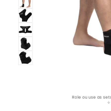
9
º
bolsa
10
º
bolsa térmica