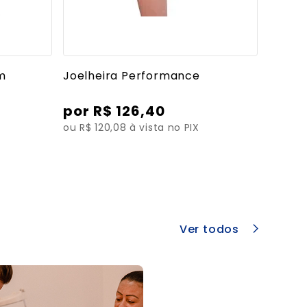
es
Ver mais detalhes
om
Joelheira Performance
R$
126
,
40
ou R$ 120,08 à vista no PIX
Ver todos