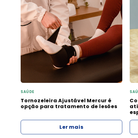
SAÚDE
SAÚ
Tornozeleira Ajustável Mercur é
Co
opção para tratamento de lesões
at
es
Ler mais