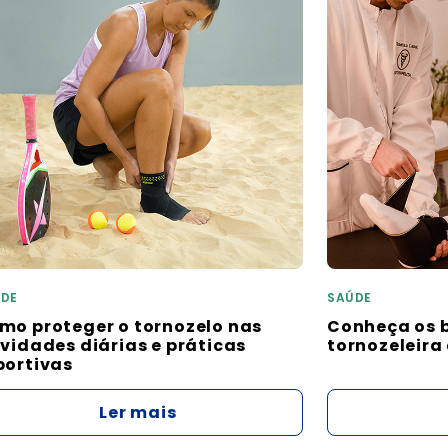
DE
SAÚDE
mo proteger o tornozelo nas
Conheça os b
ividades diárias e práticas
tornozeleira
portivas
Ler mais