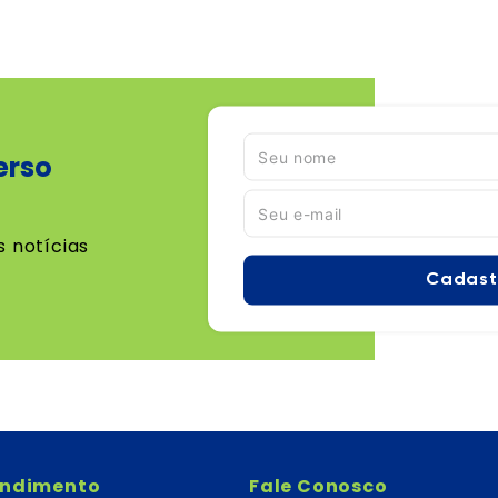
erso
s notícias
Cadast
endimento
Fale Conosco