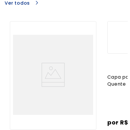
Ver todos
Capa par
Quente
R$