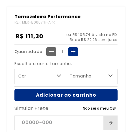
8
º
bolsa água quente
Tornozeleira Performance
9
º
bolsa
REF
:
MER-B060741-APR
10
º
tipoia
R$
111
,
30
ou R$ 105,74 à vista no PIX
5
x de
R$
22
,
26
sem juros
Quantidade
－
＋
Escolha a cor e tamanho:
Cor
Tamanho
Adicionar ao carrinho
Simular Frete
Não sei o meu CEP