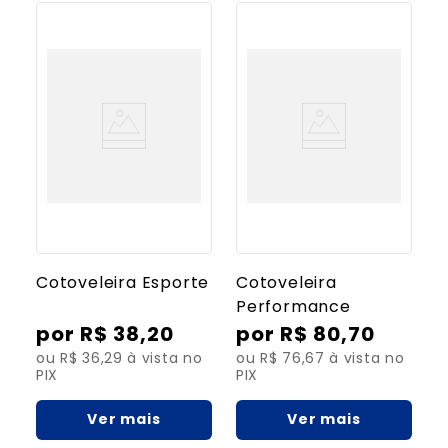
8
º
bolsa água quente
9
º
bolsa
10
º
tipoia
Cotoveleira Esporte
Cotoveleira
Performance
R$
38
,
20
R$
80
,
70
ou R$ 36,29 à vista no
ou R$ 76,67 à vista no
PIX
PIX
Ver mais
Ver mais