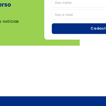
erso
s notícias
Cadast