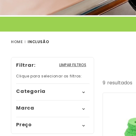
9
º
bolsa
10
º
tipoia
INCLUSÃO
Filtrar
LIMPAR FILTROS
9
Categoria
fixador
Marca
recursos de reabilitação
mercur
Preço
engrossador