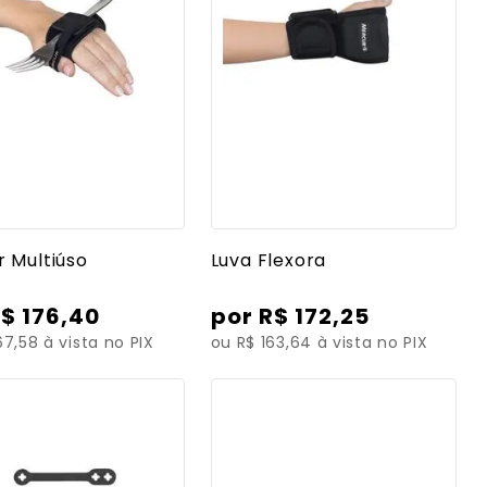
r mais detalhes
Ver mais detalhes
r Multiúso
Luva Flexora
R$
176
,
40
R$
172
,
25
67,58 à vista no PIX
ou R$ 163,64 à vista no PIX