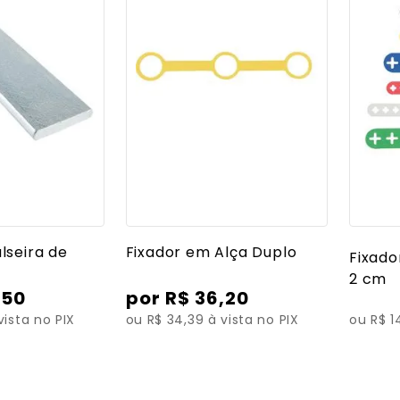
 detalhes
Ver mais detalhes
lseira de
Fixador em Alça Duplo
Fixado
2 cm
,
50
R$
36
,
20
vista no PIX
ou R$ 34,39 à vista no PIX
ou R$ 1