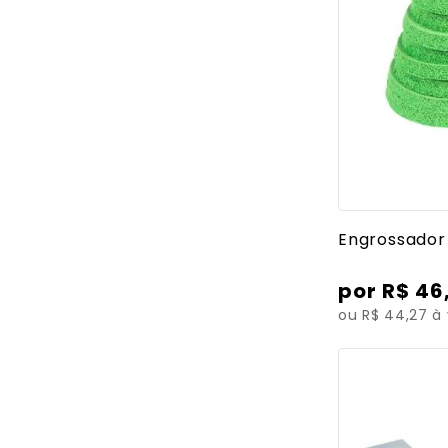
R$
0
- R$
50
R$
50
- R$
150
cinta
R$
150
- R$
231
Ver mais
Engrossador
R$
46
ou R$ 44,27 à 