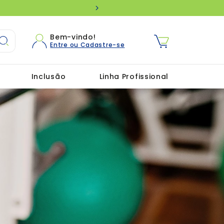
Que bom ter você aqui! Utilize 
Bem-vindo!
Inclusão
Linha Profissional