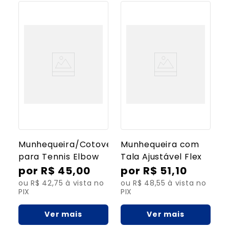
8
º
bolsa água quente
9
º
bolsa térmica
10
º
bolsa
Munhequeira/Cotoveleira
Munhequeira com
para Tennis Elbow
Tala Ajustável Flex
R$
45
,
00
R$
51
,
10
ou R$ 42,75 à vista no
ou R$ 48,55 à vista no
PIX
PIX
Ver mais
Ver mais