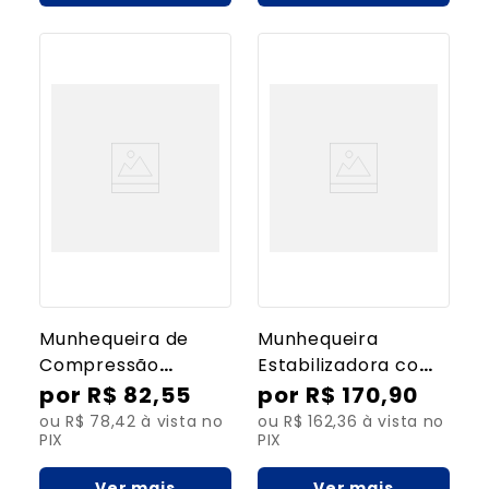
Munhequeira de
Munhequeira
Compressão
Estabilizadora com
Elástica com Tala –
Tala
R$
82
,
55
R$
170
,
90
Mão Esquerda
ou R$ 78,42 à vista no
ou R$ 162,36 à vista no
PIX
PIX
Ver mais
Ver mais